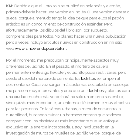
KM:
Debido a que el libro solo se publicó en holandés y alemán,
primero debería hacer una versión en inglés. O una versión danesa o
sueca, porque a menudo tengo la idea de que para ellos el patrón
artístico es un conocimiento de construcción estándar. Pero,
afortunadamente, los dibujos del libro son, por supuesto,
comprensibles para todos. No planeo hacer una nueva publicación,
pero a veces incluyo artículos nuevos en construcción en mi sitio
web
www.zinderendoppervlak.nl
Por el momento, me preocupan principalmente aspectos muy
diferentes del ladrillo. En el pasado, el mortero de cal era
permanentemente algo flexible y el ladrillo podía reutilizarse, pero
desde el uso del mortero de cemento, los
ladrillos
se rompen al
desmontarse. Cada vez surgen más sistemas de apilado en seco que
me parecen muy interesantes y creo que unir
ladrillos
y plantas para
una ciudad mucho más verde hará no solo un entorno sostenible,
sino quizás más importante, un entorno estéticamente muy atractivo
para las personas. En las áreas urbanas, a menudo encuentro la
durabilidad, buscando cuidar un hermoso entorno que se desea
compartir con los bisnietos es más importante que un enfoque
exclusivo en la energía incorporada. Estoy involucrado en la
investigación de muros de muelles de ladrillo verde; porque, de