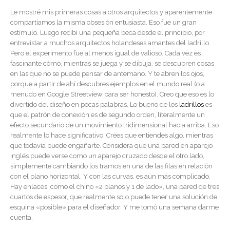
Le mostré mis primeras cosas a otros arquitectos y aparentemente
compartíamos la misma obsesión entusiasta. Eso fue un gran
estímulo. Luego recibí una pequeña beca desde el principio, por
entrevistar a muchos arquitectos holandeses amantes del ladrillo.
Pero el experimento fue al menos igual de valioso. Cada vez es
fascinante cómo, mientras se juega y se dibuja, se descubren cosas
en las que no se puede pensar de antemano. Y te abren los ojos,
porque a partir de ahí descubres ejemplos en el mundo real (o a
menudo en Google Streetview para ser honesto). Creo que eso es lo
divertido del diseño en pocas palabras. Lo bueno de los
ladrillos
es
que el patrón de conexión es de segundo orden, literalmente un
efecto secundario de un movimiento tridimensional hacia arriba. Eso
realmente lo hace significativo. Crees que entiendes algo, mientras
que todavía puede engañarte. Considera que una pared en aparejo
inglés puede verse como un aparejo cruzado desde el otro lado,
simplemente cambiando los tramos en una de las filas en relación
con el plano horizontal. Y con las curvas, es aún más complicado.
Hay enlaces, como el chino «2 planos y 1 de lado», una pared de tres
cuartos de espesor, que realmente solo puede tener una solución de
esquina «posible» para el diseñador. Y me tomó una semana darme
cuenta.