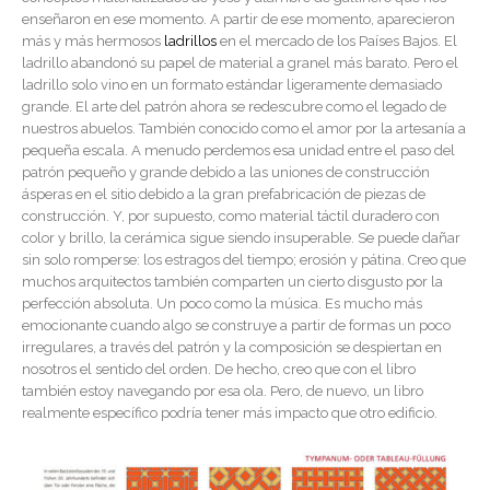
enseñaron en ese momento. A partir de ese momento, aparecieron
más y más hermosos
ladrillos
en el mercado de los Países Bajos. El
ladrillo abandonó su papel de material a granel más barato. Pero el
ladrillo solo vino en un formato estándar ligeramente demasiado
grande. El arte del patrón ahora se redescubre como el legado de
nuestros abuelos. También conocido como el amor por la artesanía a
pequeña escala. A menudo perdemos esa unidad entre el paso del
patrón pequeño y grande debido a las uniones de construcción
ásperas en el sitio debido a la gran prefabricación de piezas de
construcción. Y, por supuesto, como material táctil duradero con
color y brillo, la cerámica sigue siendo insuperable. Se puede dañar
sin solo romperse: los estragos del tiempo; erosión y pátina. Creo que
muchos arquitectos también comparten un cierto disgusto por la
perfección absoluta. Un poco como la música. Es mucho más
emocionante cuando algo se construye a partir de formas un poco
irregulares, a través del patrón y la composición se despiertan en
nosotros el sentido del orden. De hecho, creo que con el libro
también estoy navegando por esa ola. Pero, de nuevo, un libro
realmente específico podría tener más impacto que otro edificio.