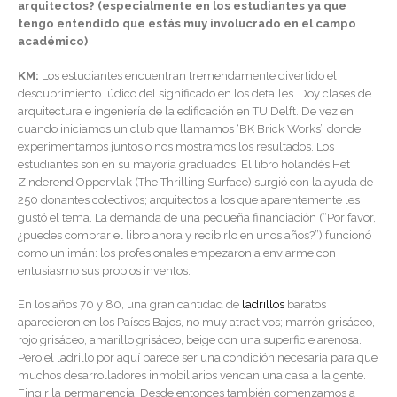
arquitectos? (especialmente en los estudiantes ya que
tengo entendido que estás muy involucrado en el campo
académico)
KM:
Los estudiantes encuentran tremendamente divertido el
descubrimiento lúdico del significado en los detalles. Doy clases de
arquitectura e ingeniería de la edificación en TU Delft. De vez en
cuando iniciamos un club que llamamos ‘BK Brick Works’, donde
experimentamos juntos o nos mostramos los resultados. Los
estudiantes son en su mayoría graduados. El libro holandés Het
Zinderend Oppervlak (The Thrilling Surface) surgió con la ayuda de
250 donantes colectivos; arquitectos a los que aparentemente les
gustó el tema. La demanda de una pequeña financiación (“Por favor,
¿puedes comprar el libro ahora y recibirlo en unos años?”) funcionó
como un imán: los profesionales empezaron a enviarme con
entusiasmo sus propios inventos.
En los años 70 y 80, una gran cantidad de
ladrillos
baratos
aparecieron en los Países Bajos, no muy atractivos; marrón grisáceo,
rojo grisáceo, amarillo grisáceo, beige con una superficie arenosa.
Pero el ladrillo por aquí parece ser una condición necesaria para que
muchos desarrolladores inmobiliarios vendan una casa a la gente.
Fingir la permanencia. Desde entonces también comenzamos a