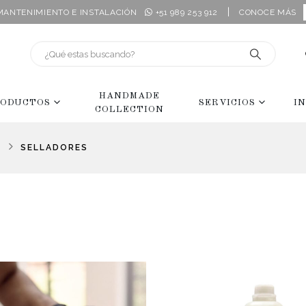
|
 MANTENIMIENTO E INSTALACIÓN
+51 989 253 912
CONOCE MÁS
HANDMADE
ODUCTOS
SERVICIOS
I
COLLECTION
SELLADORES
O