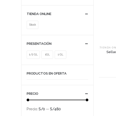
TIENDA ONLINE
Stock
PRESENTACIÓN
.TIENDA O
Sella
1/2 GL
1GL
1 GL
PRODUCTOS EN OFERTA
PRECIO
Precio:
S/0
—
S/480
Precio
Precio