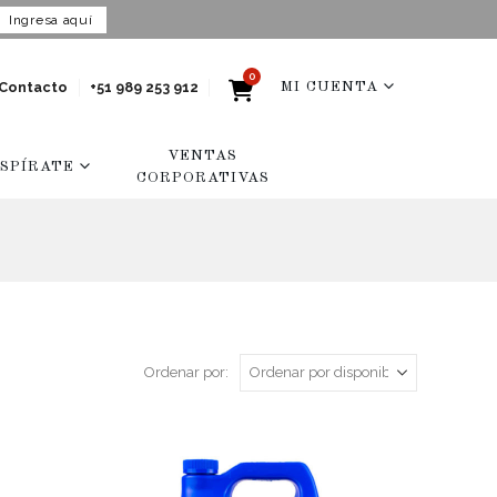
Ingresa aquí
0
Contacto
+51 989 253 912
MI CUENTA
VENTAS
NSPÍRATE
CORPORATIVAS
Ordenar por: