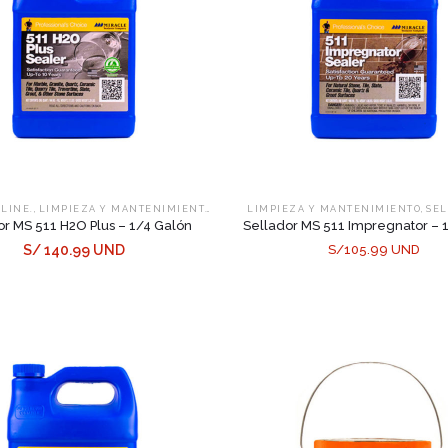
,
,
,
NLINE.
LIMPIEZA Y MANTENIMIENTO
SELLADORES
LIMPIEZA Y MANTENIMIENTO
SE
or MS 511 H2O Plus – 1/4 Galón
Sellador MS 511 Impregnator – 
S/ 140.99 UND
S/105.99 UND