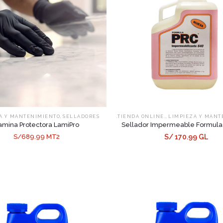
,
,
A Y MANTENIMIENTO
SELLADORES
.TIENDA ONLINE.
LIMPIEZA Y MANT
amina Protectora LamiPro
Sellador Impermeable Formula
S/689.99 MT2
S/ 170.99 GL