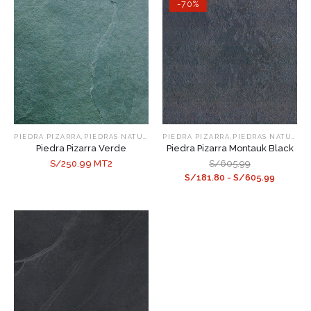
-70%
,
,
PIEDRA PIZARRA
PIEDRAS NATURALES
PIEDRA PIZARRA
PIEDRAS NATURALES
Piedra Pizarra Verde
Piedra Pizarra Montauk Black
S/250.99 MT2
S/605.99
S/181.80 - S/605.99