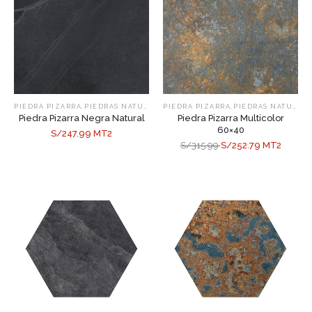
,
,
PIEDRA PIZARRA
PIEDRAS NATURALES
PIEDRA PIZARRA
PIEDRAS NATURALES
Piedra Pizarra Negra Natural
Piedra Pizarra Multicolor
60×40
S/247.99 MT2
S/315.99
S/252.79 MT2