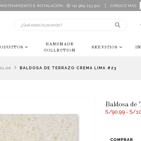
|
 MANTENIMIENTO E INSTALACIÓN
+51 989 253 912
CONOCE MÁS
HANDMADE
ODUCTOS
SERVICIOS
I
COLLECTION
BALDOSA DE TERRAZO CREMA LIMA #23
COLOR
Baldosa de
S/
90.99
-
S/
1
COMPRAR