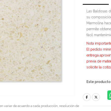
Las Baldosas d
su composició
Marmolina hace
permite obtener
fácil mantenimi
Nota important
El pedido míni
entrega aproxi
previa de mate
solicite la coti
Este producto
en variar de acuerdo a cada producción, resolución de