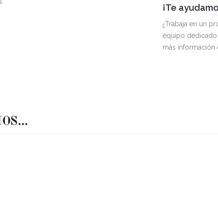
a.
¡Te ayudamos
¿Trabaja en un p
equipo dedicado 
más información
MOS…