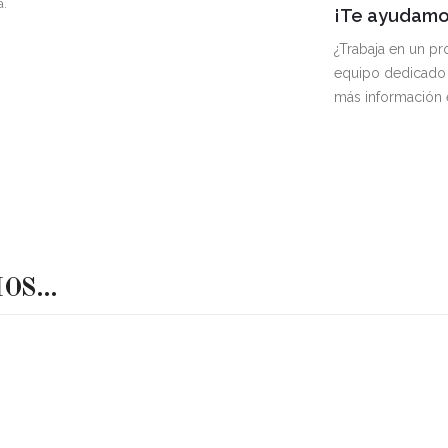
a.
¡Te ayudamos
¿Trabaja en un p
equipo dedicado 
más información
MOS…