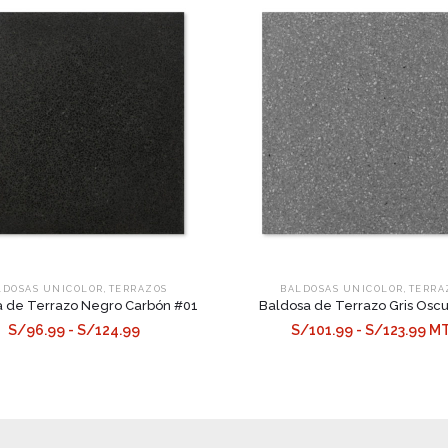
,
,
LDOSAS UNICOLOR
TERRAZOS
BALDOSAS UNICOLOR
TERRA
 de Terrazo Negro Carbón #01
Baldosa de Terrazo Gris Osc
S/96.99 - S/124.99
S/101.99 - S/123.99 M