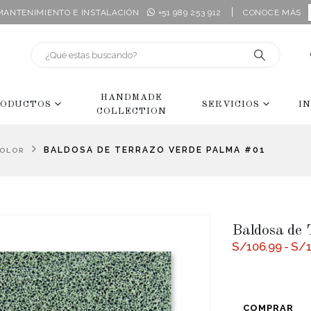
|
 MANTENIMIENTO E INSTALACIÓN
+51 989 253 912
CONOCE MÁS
HANDMADE
ODUCTOS
SERVICIOS
I
COLLECTION
BALDOSA DE TERRAZO VERDE PALMA #01
COLOR
Baldosa de
S/
106.99
-
S/
COMPRAR