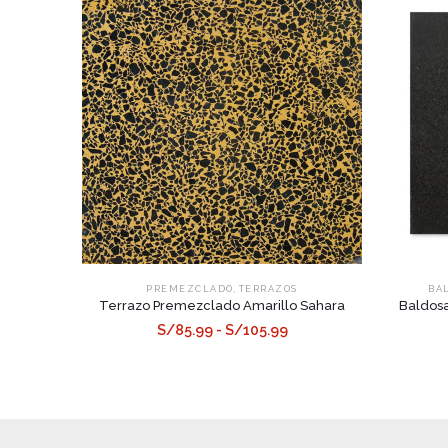
,
PREMEZCLADO
TERRAZOS
BA
Terrazo Premezclado Amarillo Sahara
Baldosa
S/85.99 - S/105.99