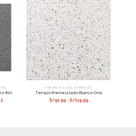
,
ZOS
PREMEZCLADO
TERRAZOS
uro #01
Terrazo Premezclado Blanco Onix
T2
S/91.99 - S/119.99