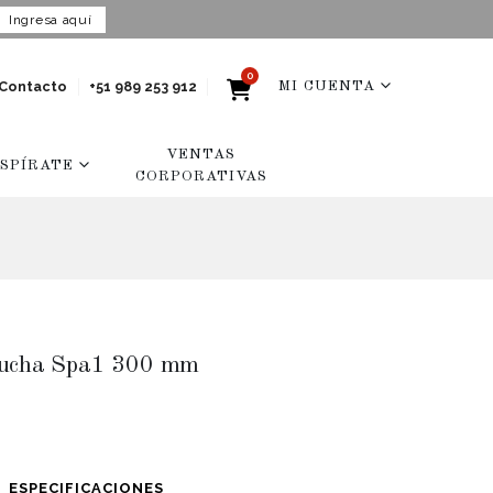
Ingresa aquí
0
Contacto
+51 989 253 912
MI CUENTA
VENTAS
NSPÍRATE
CORPORATIVAS
ducha Spa1 300 mm
ESPECIFICACIONES