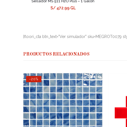
Sellador MS 511 H2O Plus – 1 Galón
S/ 472.99 GL
[floori_cta btn_text="Ver simulador" sku=MEGROT0079 sty
PRODUCTOS RELACIONADOS
-20%