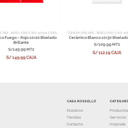
,
,
,
NLINE.
BISELADO/LISO 10X20
CERÁMICOS
.TIENDA ONLINE.
BISELADO/LISO 10
o Fuego – Rojo 10×20 Biselado
Cerámico Blanco 10×30 Biselado 
Brillante
S/109.99 MT2
S/149.99 MT2
S/ 112.19 CAJA
S/ 149.99 CAJA
CASA ROSSELLÓ
CATEGORÍ
Nosotros
Producto
Tiendas
Servicios
Contacto
Inspírate