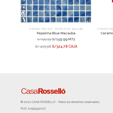
,
,
.TIENDA ONLINE.
PEPELMAS
SQUARE
.TIENDA O
Pepelma Blue Macauba
Cerámic
S/199.99
S/159.99 MT2
S/ 405.98
S/324.78 CAJA
© 2022 CASA ROSSELLÓ - Todos los derechos reservados.
RUC 20519330017