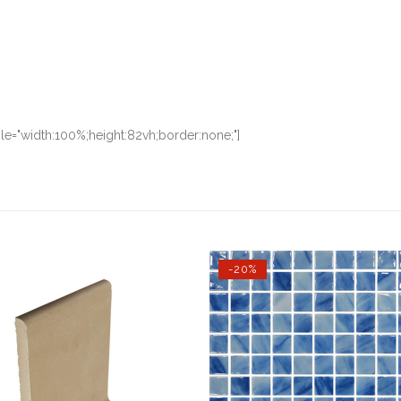
le="width:100%;height:82vh;border:none;"]
-20%