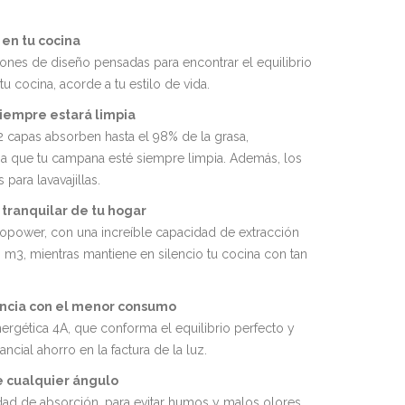
en tu cocina
iones de diseño pensadas para encontrar el equilibrio
u cocina, acorde a tu estilo de vida.
iempre estará limpia
12 capas absorben hasta el 98% de la grasa,
a que tu campana esté siempre limpia. Además, los
s para lavavajillas.
 tranquilar de tu hogar
copower, con una increíble capacidad de extracción
m3, mientras mantiene en silencio tu cocina con tan
encia con el menor consumo
nergética 4A, que conforma el equilibrio perfecto y
ncial ahorro en la factura de la luz.
e cualquier ángulo
ad de absorción, para evitar humos y malos olores