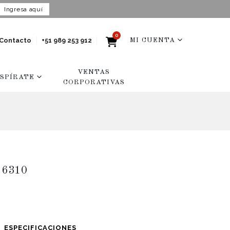
Ingresa aquí
0
Contacto
+51 989 253 912
MI CUENTA
VENTAS
NSPÍRATE
CORPORATIVAS
 6310
ESPECIFICACIONES