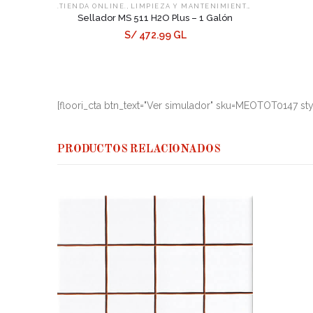
,
,
.TIENDA ONLINE.
LIMPIEZA Y MANTENIMIENTO
SELLADORES
Sellador MS 511 H2O Plus – 1 Galón
S/ 472.99 GL
[floori_cta btn_text="Ver simulador" sku=MEOTOT0147 sty
PRODUCTOS RELACIONADOS