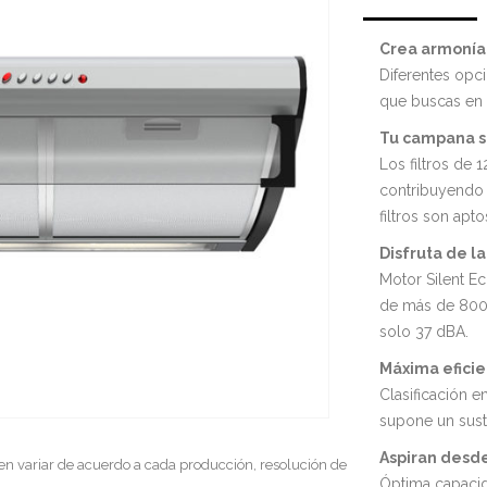
Crea armonía 
Diferentes opc
que buscas en t
Tu campana s
Los filtros de 
contribuyendo 
filtros son apto
Disfruta de la
Motor Silent E
de más de 800 
solo 37 dBA.
Máxima efici
Clasificación e
supone un susta
Aspiran desd
en variar de acuerdo a cada producción, resolución de
Óptima capacid