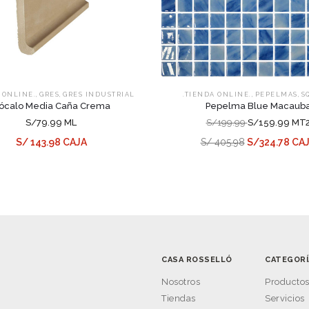
,
,
,
,
 ONLINE.
GRES
GRES INDUSTRIAL
.TIENDA ONLINE.
PEPELMAS
S
ócalo Media Caña Crema
Pepelma Blue Macaub
S/79.99 ML
S/199.99
S/159.99 MT
S/ 143.98 CAJA
S/ 405.98
S/324.78 CA
CASA ROSSELLÓ
CATEGORÍ
Nosotros
Producto
Tiendas
Servicios