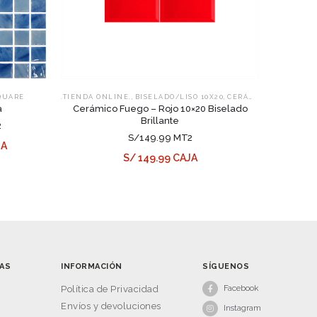
,
,
QUARE
.TIENDA ONLINE.
BISELADO/LISO 10X20
CERÁMICOS
a
Cerámico Fuego – Rojo 10×20 Biselado
Brillante
2
S/149.99 MT2
JA
S/ 149.99 CAJA
AS
INFORMACIÓN
SÍGUENOS
Facebook
s
Política de Privacidad
Envíos y devoluciones
Instagram