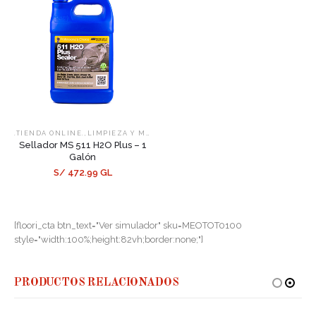
,
,
.TIENDA ONLINE.
LIMPIEZA Y MANTENIMIENTO
SELLADORES
Sellador MS 511 H2O Plus – 1
Galón
S/ 472.99 GL
[floori_cta btn_text="Ver simulador" sku=MEOTOT0100
style="width:100%;height:82vh;border:none;"]
PRODUCTOS RELACIONADOS