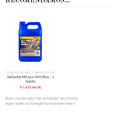
RECOMENDAMOS…
,
,
.TIENDA ONLINE.
LIMPIEZA Y MANTENIMIENTO
SELLADORES
Sellador MS 511 H2O Plus – 1
Galón
S/ 472.99 GL
[floori_cta btn_text="Ver simulador" sku=CI1105
style="width:100%;height:82vh;border:none;"]