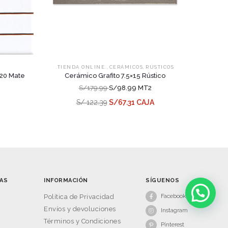
,
,
.TIENDA ONLINE.
CERÁMICOS
RÚSTICOS
×20 Mate
Cerámico Grafito 7.5×15 Rústico
S/179.99
S/98.99 MT2
S/ 122.39
S/67.31 CAJA
AS
INFORMACIÓN
SÍGUENOS
Facebook
s
Política de Privacidad
Envíos y devoluciones
Instagram
Términos y Condiciones
Pinterest