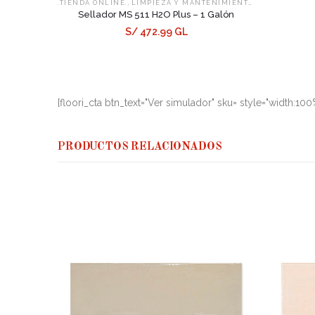
,
,
.TIENDA ONLINE.
LIMPIEZA Y MANTENIMIENTO
SELLADORES
Sellador MS 511 H2O Plus – 1 Galón
S/ 472.99 GL
[floori_cta btn_text="Ver simulador" sku= style="width:10
PRODUCTOS RELACIONADOS