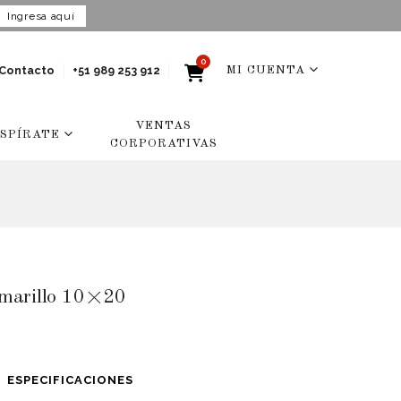
Ingresa aquí
0
Contacto
+51 989 253 912
MI CUENTA
VENTAS
NSPÍRATE
CORPORATIVAS
marillo 10×20
ESPECIFICACIONES