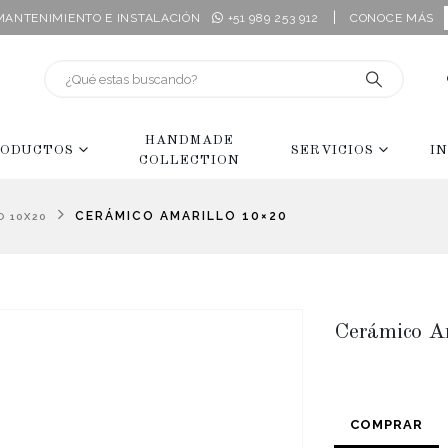
|
 MANTENIMIENTO E INSTALACIÓN
+51 989 253 912
CONOCE MÁS
HANDMADE
ODUCTOS
SERVICIOS
I
COLLECTION
CERÁMICO AMARILLO 10×20
O 10X20
Cerámico A
COMPRAR