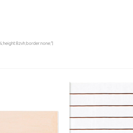
0%;height:82vh;border:none;"]