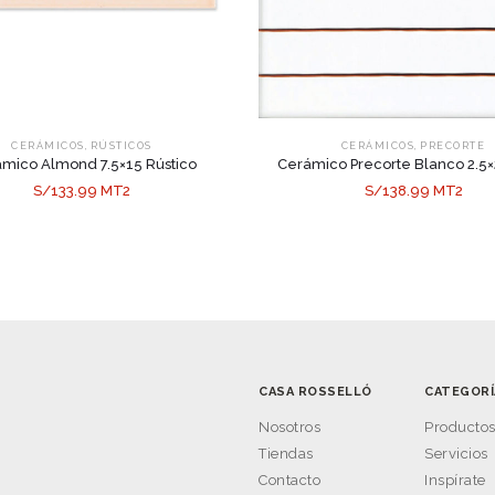
,
,
CERÁMICOS
RÚSTICOS
CERÁMICOS
PRECORTE
mico Almond 7.5×15 Rústico
Cerámico Precorte Blanco 2.5
S/133.99 MT2
S/138.99 MT2
CASA ROSSELLÓ
CATEGORÍ
Nosotros
Producto
Tiendas
Servicios
Contacto
Inspírate