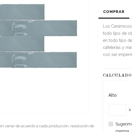
COMPRAR
Los Cerámicos 
todo tipo de obr
en todo tipo de
cafeterías y m
con ser imperm
CALCULAD
Alto
x
Sugerim
en variar de acuerdo a cada producción, resolución de
merma