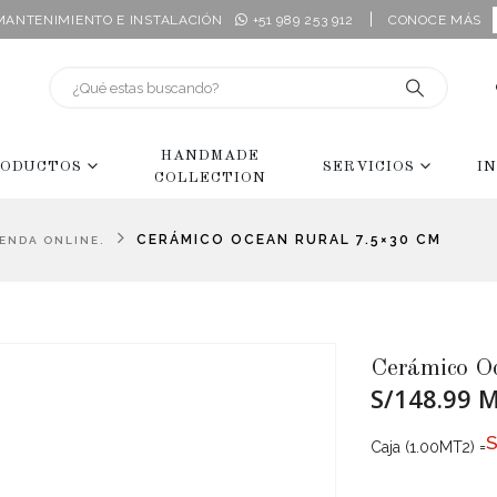
|
 MANTENIMIENTO E INSTALACIÓN
+51 989 253 912
CONOCE MÁS
HANDMADE
ODUCTOS
SERVICIOS
I
COLLECTION
CERÁMICO OCEAN RURAL 7.5×30 CM
IENDA ONLINE.
Cerámico O
S/148.99 
Caja (1.00MT2) =