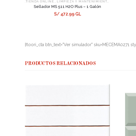
,
,
.TIENDA ONLINE.
LIMPIEZA Y MANTENIMIENTO
SELLADORES
Sellador MS 511 H2O Plus – 1 Galón
S/ 472.99 GL
[floori_cta btn_text="Ver simulador" sku=MECEMA0271 sty
PRODUCTOS RELACIONADOS