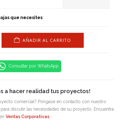
cajas que necesites
AÑADIR AL CARRITO
Consultar por WhatsApp
 a hacer realidad tus proyectos!
royecto comercial? Póngase en contacto con nuestro
para discutir las necesidades de su proyecto. Encuentra
 en
Ventas Corporativas
.