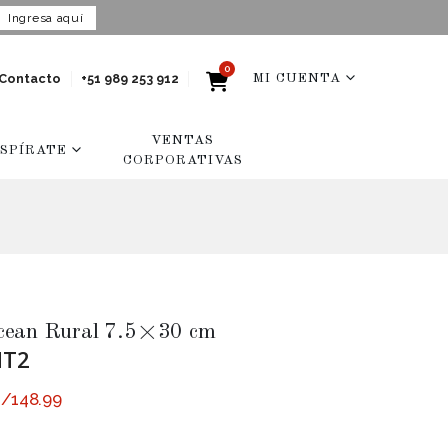
Ingresa aquí
0
Contacto
+51 989 253 912
MI CUENTA
VENTAS
NSPÍRATE
CORPORATIVAS
cean Rural 7.5×30 cm
MT2
S/
148.99