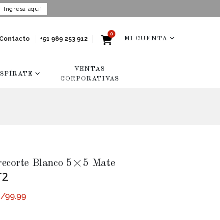
Ingresa aquí
0
Contacto
+51 989 253 912
MI CUENTA
VENTAS
NSPÍRATE
CORPORATIVAS
recorte Blanco 5×5 Mate
T2
S/
99.99