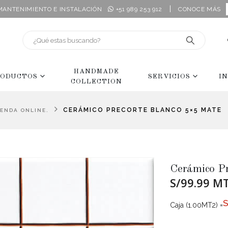
|
 MANTENIMIENTO E INSTALACIÓN
+51 989 253 912
CONOCE MÁS
HANDMADE
ODUCTOS
SERVICIOS
I
COLLECTION
CERÁMICO PRECORTE BLANCO 5×5 MATE
IENDA ONLINE.
Cerámico P
S/99.99 M
Caja (1.00MT2) =