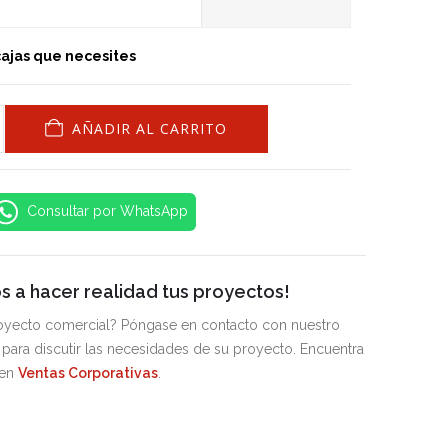
cajas que necesites
AÑADIR AL CARRITO
Consultar por WhatsApp
 a hacer realidad tus proyectos!
royecto comercial? Póngase en contacto con nuestro
para discutir las necesidades de su proyecto. Encuentra
 en
Ventas Corporativas
.