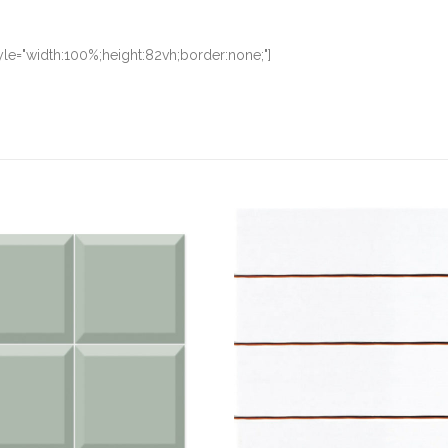
le="width:100%;height:82vh;border:none;"]