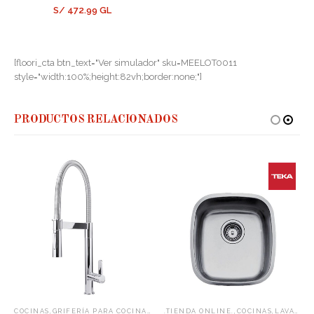
S/ 472.99 GL
[floori_cta btn_text="Ver simulador" sku=MEELOT0011
style="width:100%;height:82vh;border:none;"]
PRODUCTOS RELACIONADOS
,
,
,
COCINAS
GRIFERÍA PARA COCINAS
.TIENDA ONLINE.
COCINAS
LAVADEROS