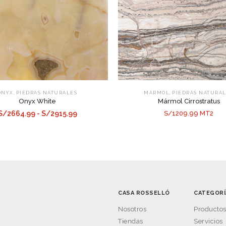
,
,
ONYX
PIEDRAS NATURALES
MÁRMOL
PIEDRAS NATURA
Onyx White
Mármol Cirrostratus
S/2664.99 - S/2915.99
S/1209.99 MT2
CASA ROSSELLÓ
CATEGORÍ
Nosotros
Producto
Tiendas
Servicios