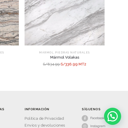
,
LES
MÁRMOL
PIEDRAS NATURALES
Mármol Volakas
S/834.99
S/336.99 MT2
AS
INFORMACIÓN
SÍGUENOS
Facebook
s
Política de Privacidad
Envíos y devoluciones
Instagram