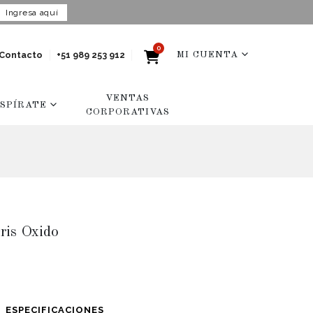
Ingresa aquí
0
Contacto
+51 989 253 912
MI CUENTA
VENTAS
NSPÍRATE
CORPORATIVAS
ris Oxido
ESPECIFICACIONES