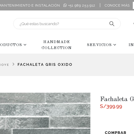
|
 MANTENIMIENTO E INSTALACIÓN
+51 989 253 912
CONOCE MÁS
HANDMADE
ODUCTOS
SERVICIOS
I
COLLECTION
FACHALETA GRIS OXIDO
MOYE
Fachaleta G
S/
399.99
COMPRAR