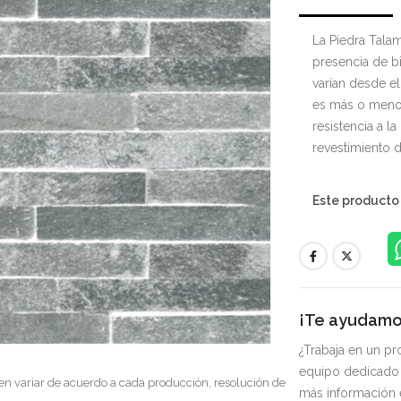
La Piedra Tala
presencia de bi
varían desde e
es más o menos
resistencia a la
revestimiento d
Este producto
¡Te ayudamos
¿Trabaja en un p
equipo dedicado 
en variar de acuerdo a cada producción, resolución de
más información