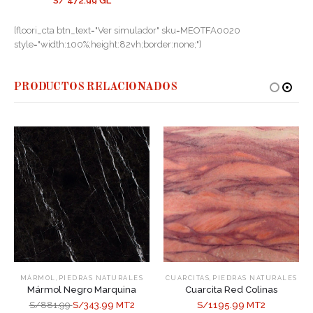
S/ 472.99 GL
[floori_cta btn_text="Ver simulador" sku=MEOTFA0020
style="width:100%;height:82vh;border:none;"]
PRODUCTOS RELACIONADOS
,
,
MÁRMOL
PIEDRAS NATURALES
CUARCITAS
PIEDRAS NATURALES
Mármol Negro Marquina
Cuarcita Red Colinas
S/881.99
S/343.99 MT2
S/1195.99 MT2