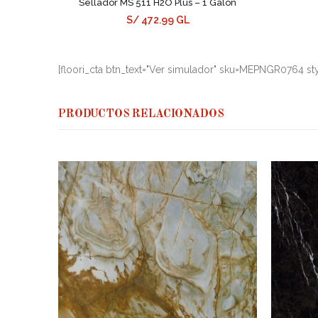
Sellador MS 511 H2O Plus – 1 Galón
S/ 472.99 GL
[floori_cta btn_text="Ver simulador" sku=MEPNGR0764 sty
PRODUCTOS RELACIONADOS