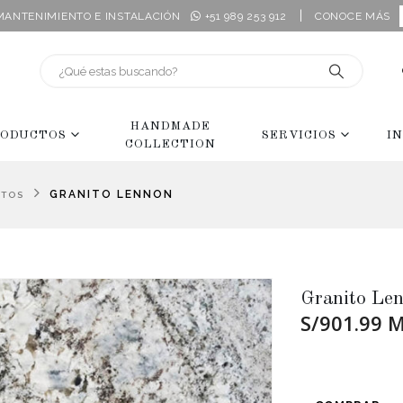
|
 MANTENIMIENTO E INSTALACIÓN
+51 989 253 912
CONOCE MÁS
HANDMADE
ODUCTOS
SERVICIOS
I
COLLECTION
GRANITO LENNON
ITOS
Granito Le
S/901.99 