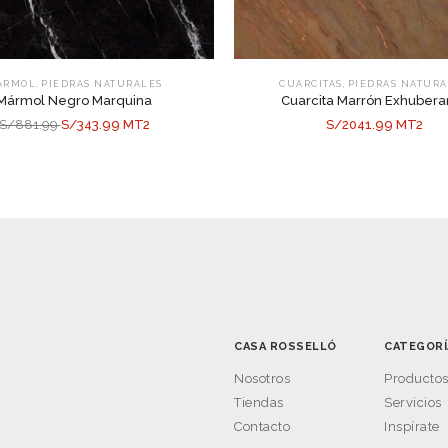
,
,
ÁRMOL
PIEDRAS NATURALES
CUARCITAS
PIEDRAS NATURA
Mármol Negro Marquina
Cuarcita Marrón Exhubera
S/881.99
S/343.99 MT2
S/2041.99 MT2
CASA ROSSELLÓ
CATEGORÍ
Nosotros
Producto
Tiendas
Servicios
Contacto
Inspírate