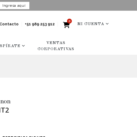
Ingresa aquí
0
Contacto
+51 989 253 912
MI CUENTA
VENTAS
NSPÍRATE
CORPORATIVAS
nnon
MT2