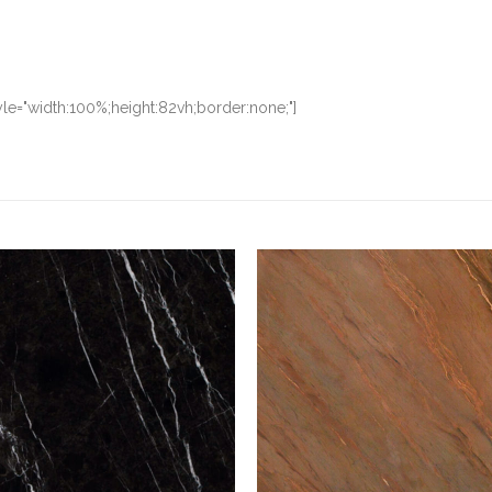
le="width:100%;height:82vh;border:none;"]