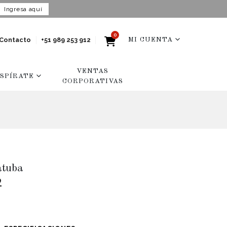
Ingresa aquí
0
Contacto
+51 989 253 912
MI CUENTA
VENTAS
NSPÍRATE
CORPORATIVAS
atuba
2