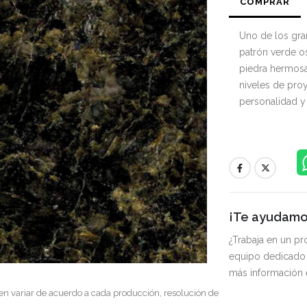
COMPRAR
Uno de los gra
patrón verde os
piedra hermosa
niveles de pro
personalidad y
¡Te ayudamos
¿Trabaja en un p
equipo dedicado 
más información
en variar de acuerdo a cada producción, resolución de