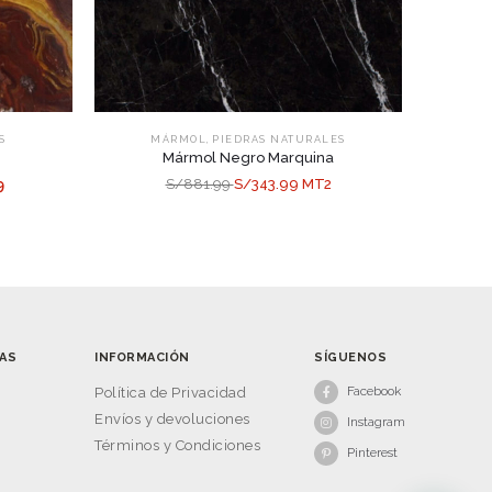
,
S
MÁRMOL
PIEDRAS NATURALES
Mármol Negro Marquina
9
S/881.99
S/343.99 MT2
AS
INFORMACIÓN
SÍGUENOS
Facebook
s
Política de Privacidad
Envíos y devoluciones
Instagram
Términos y Condiciones
Pinterest