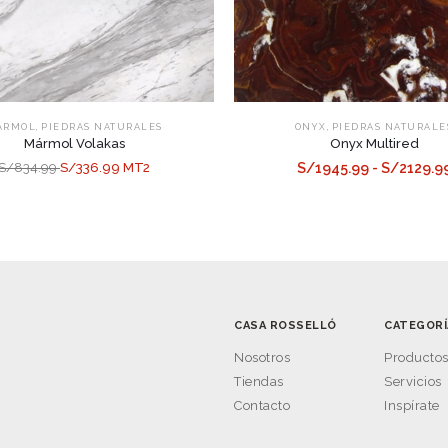
,
,
ÁRMOL
PIEDRAS NATURALES
ONYX
PIEDRAS NATURALE
Mármol Volakas
Onyx Multired
S/834.99
S/336.99 MT2
S/1945.99 - S/2129.9
CASA ROSSELLÓ
CATEGORÍ
Nosotros
Producto
Tiendas
Servicios
Contacto
Inspírate