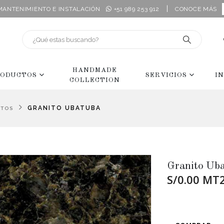
|
 MANTENIMIENTO E INSTALACIÓN
+51 989 253 912
CONOCE MÁS
HANDMADE
ODUCTOS
SERVICIOS
I
COLLECTION
GRANITO UBATUBA
ITOS
Granito Ub
S/0.00 MT