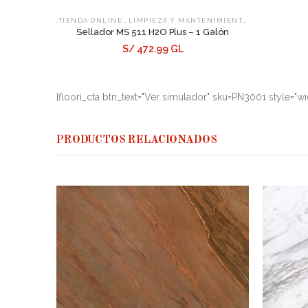
,
,
.TIENDA ONLINE.
LIMPIEZA Y MANTENIMIENTO
SELLADORES
Sellador MS 511 H2O Plus – 1 Galón
S/ 472.99 GL
[floori_cta btn_text="Ver simulador" sku=PN3001 style="w
PRODUCTOS RELACIONADOS