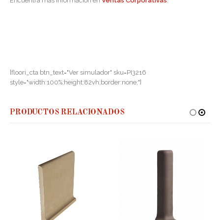
Encuentra más información en
Ventas Corporativas
.
[floori_cta btn_text="Ver simulador" sku=PI3216
style="width:100%;height:82vh;border:none;"]
PRODUCTOS RELACIONADOS