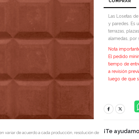
COMPRAR
Las Losetas de
y paredes. Es 
terrazas, plaza
alamedas, por se
Nota important
El pedido míni
tiempo de entr
a revisión prev
luego de que so
¡Te ayudamos
en variar de acuerdo a cada producción, resolución de