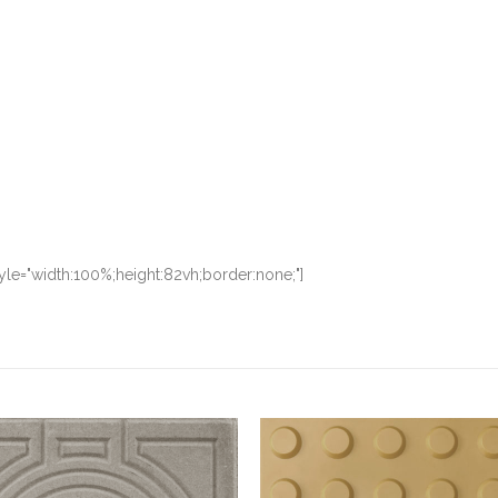
yle="width:100%;height:82vh;border:none;"]