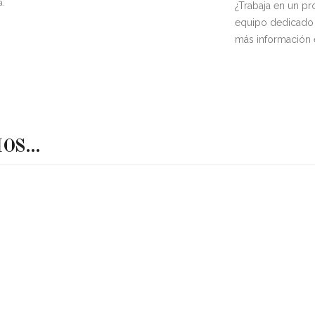
a.
¿Trabaja en un p
equipo dedicado 
más información
MOS…