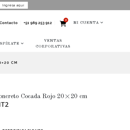
Ingresa aquí
0
Contacto
+51 989 253 912
MI CUENTA
VENTAS
NSPÍRATE
CORPORATIVAS
0×20 CM
Concreto Cocada Rojo 20×20 cm
MT2