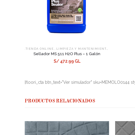
,
,
.TIENDA ONLINE.
LIMPIEZA Y MANTENIMIENTO
SELLADORES
Sellador MS 511 H2O Plus – 1 Galón
S/ 472.99 GL
[floori_cta btn_text="Ver simulador" sku=MEMOLO0144 sty
PRODUCTOS RELACIONADOS