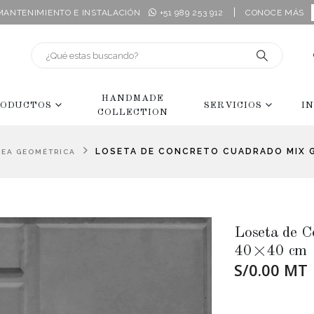
|
 MANTENIMIENTO E INSTALACIÓN
+51 989 253 912
CONOCE MÁS
HANDMADE
ODUCTOS
SERVICIOS
I
COLLECTION
LOSETA DE CONCRETO CUADRADO MIX 
NEA GEOMÉTRICA
Loseta de C
40×40 cm
S/0.00 MT