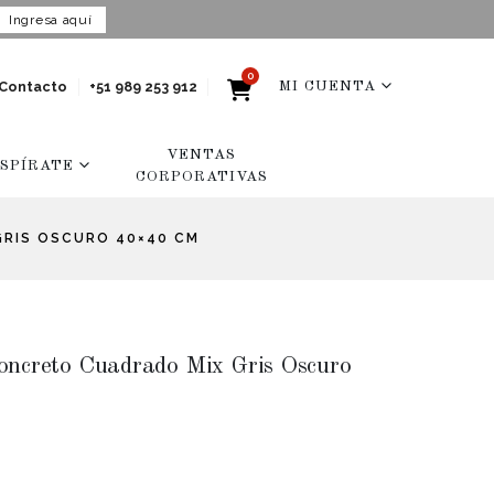
Ingresa aquí
0
Contacto
+51 989 253 912
MI CUENTA
VENTAS
NSPÍRATE
CORPORATIVAS
GRIS OSCURO 40×40 CM
oncreto Cuadrado Mix Gris Oscuro