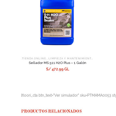
,
,
.TIENDA ONLINE.
LIMPIEZA Y MANTENIMIENTO
SELLADORES
Sellador MS 511 H2O Plus – 1 Galón
S/ 472.99 GL
[floori_cta btn_text="Ver simulador" sku=PTMAMA0053 sty
PRODUCTOS RELACIONADOS