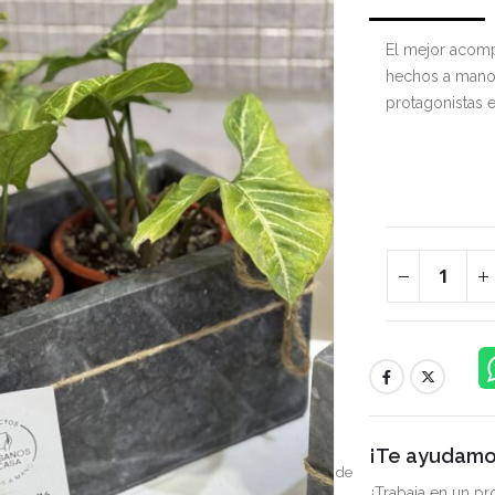
El mejor acomp
hechos a mano 
protagonistas 
¡Te ayudamos
en variar de acuerdo a cada producción, resolución de
¿Trabaja en un p