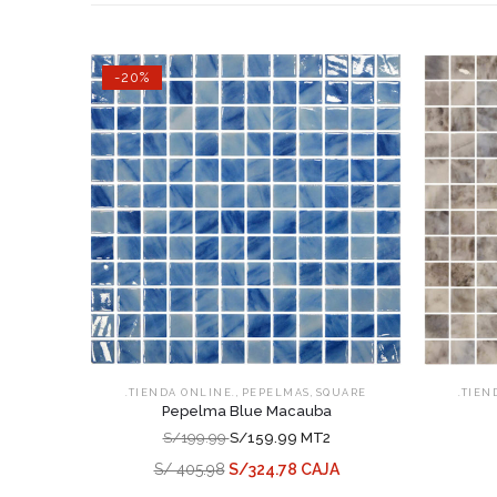
-20%
,
,
.TIENDA ONLINE.
PEPELMAS
SQUARE
.TIEN
Pepelma Blue Macauba
S/199.99
S/159.99 MT2
S/ 405.98
S/324.78 CAJA