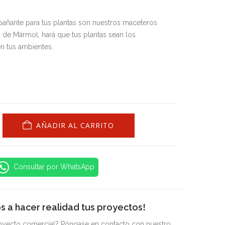
añante para tus plantas son nuestros maceteros
de Mármol, hará que tus plantas sean los
en tus ambientes.
AÑADIR AL CARRITO
Consultar por WhatsApp
 a hacer realidad tus proyectos!
royecto comercial? Póngase en contacto con nuestro