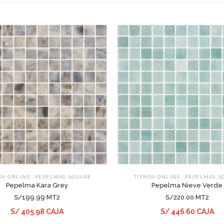
,
,
,
,
DA ONLINE.
PEPELMAS
SQUARE
.TIENDA ONLINE.
PEPELMAS
S
Pepelma Kara Grey
Pepelma Nieve Verde
S/199.99 MT2
S/220.00 MT2
S/ 405.98 CAJA
S/ 446.60 CAJA