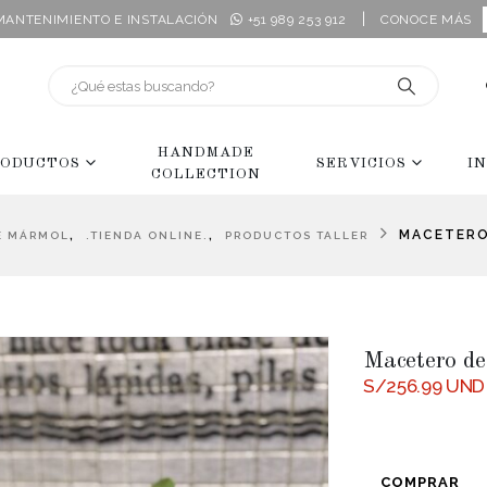
|
 MANTENIMIENTO E INSTALACIÓN
+51 989 253 912
CONOCE MÁS
HANDMADE
ODUCTOS
SERVICIOS
I
COLLECTION
,
,
MACETERO
E MÁRMOL
.TIENDA ONLINE.
PRODUCTOS TALLER
Macetero de
S/
256.99
UND
COMPRAR