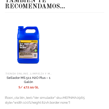
TAMBIÉN TE
RECOMENDAMOS…
,
,
.TIENDA ONLINE.
LIMPIEZA Y MANTENIMIENTO
SELLADORES
Sellador MS 511 H2O Plus – 1
Galón
S/ 472.99 GL
[floori_cta btn_text="Ver simulador" sku=MEPNMA0965
style="width:100%;height:82vh;border:none;"]