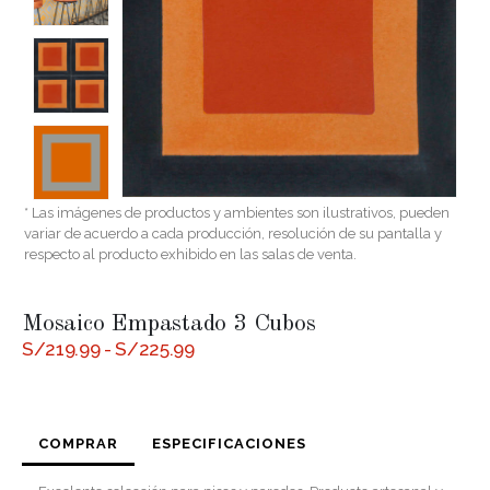
* Las imágenes de productos y ambientes son ilustrativos, pueden
variar de acuerdo a cada producción, resolución de su pantalla y
respecto al producto exhibido en las salas de venta.
Mosaico Empastado 3 Cubos
Rango
S/
219.99
-
S/
225.99
de
precios:
desde
S/219.99
hasta
COMPRAR
ESPECIFICACIONES
S/225.99