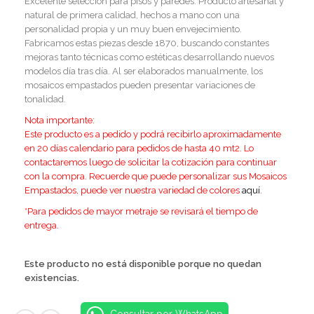
Excelente selección para pisos y paredes. Producto artesanal y
natural de primera calidad, hechos a mano con una
personalidad propia y un muy buen envejecimiento.
Fabricamos estas piezas desde 1870, buscando constantes
mejoras tanto técnicas como estéticas desarrollando nuevos
modelos día tras día. Al ser elaborados manualmente, los
mosaicos empastados pueden presentar variaciones de
tonalidad.
Nota importante:
E
ste producto es a pedido y podrá recibirlo aproximadamente
en 20 días calendario para pedidos de hasta 40 mt2. Lo
contactaremos luego de solicitar la cotización para continuar
con la compra.
Recuerde que puede personalizar sus Mosaicos
Empastados, puede ver nuestra variedad de colores
aquí
.
*Para pedidos de mayor metraje se revisará el tiempo de
entrega.
Este producto no está disponible porque no quedan
existencias.
Consultar por WhatsApp