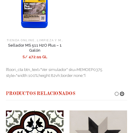
,
,
.TIENDA ONLINE.
LIMPIEZA Y MANTENIMIENTO
SELLADORES
Sellador MS 511 H2O Plus – 1
Galón
S/ 472.99 GL
[floori_cta btn_text="Ver simulador" sku=MEMOEP0375
style="width:100%;height:82vh;border:none;"]
PRODUCTOS RELACIONADOS