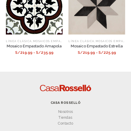
,
,
LÍNEA CLÁSICA
MOSAICOS EMPASTADOS
LÍNEA CLÁSICA
MOSAICOS EMPASTADOS
Mosaico Empastado Amapola
Mosaico Empastado Estrella
S/219.99 - S/235.99
S/219.99 - S/225.99
CASA ROSSELLÓ
Nosotros
Tiendas
Contacto