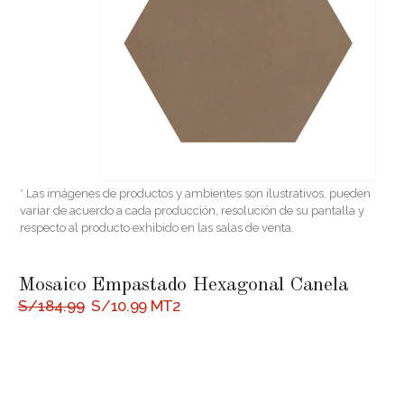
* Las imágenes de productos y ambientes son ilustrativos, pueden
variar de acuerdo a cada producción, resolución de su pantalla y
respecto al producto exhibido en las salas de venta.
Mosaico Empastado Hexagonal Canela
El
El
S/
184.99
S/
10.99
MT2
precio
precio
original
actual
era:
es:
S/184.99.
S/10.99.