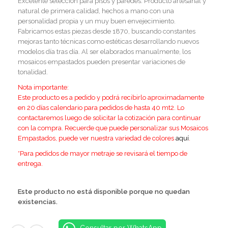
Excelente selección para pisos y paredes. Producto artesanal y
natural de primera calidad, hechos a mano con una
personalidad propia y un muy buen envejecimiento.
Fabricamos estas piezas desde 1870, buscando constantes
mejoras tanto técnicas como estéticas desarrollando nuevos
modelos día tras día. Al ser elaborados manualmente, los
mosaicos empastados pueden presentar variaciones de
tonalidad.
Nota importante:
E
ste producto es a pedido y podrá recibirlo aproximadamente
en 20 días calendario para pedidos de hasta 40 mt2. Lo
contactaremos luego de solicitar la cotización para continuar
con la compra.
Recuerde que puede personalizar sus Mosaicos
Empastados, puede ver nuestra variedad de colores
aquí
.
*Para pedidos de mayor metraje se revisará el tiempo de
entrega.
Este producto no está disponible porque no quedan
existencias.
Consultar por WhatsApp