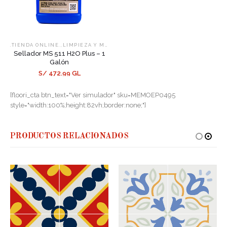
,
,
.TIENDA ONLINE.
LIMPIEZA Y MANTENIMIENTO
SELLADORES
Sellador MS 511 H2O Plus – 1
Galón
S/ 472.99 GL
[floori_cta btn_text="Ver simulador" sku=MEMOEP0495
style="width:100%;height:82vh;border:none;"]
PRODUCTOS RELACIONADOS