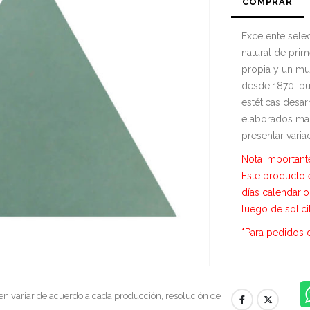
COMPRAR
Excelente sele
natural de pri
propia y un mu
desde 1870, bu
estéticas desar
elaborados ma
presentar varia
Nota important
E
ste producto 
días calendari
luego de solici
*Para pedidos 
en variar de acuerdo a cada producción, resolución de