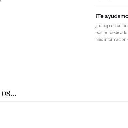
a.
¡Te ayudamos
¿Trabaja en un p
equipo dedicado 
más información
MOS…