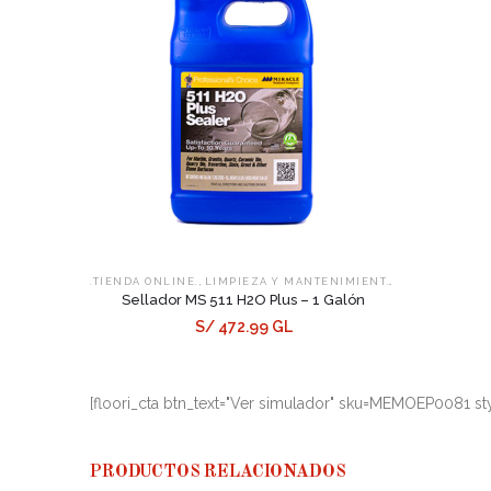
,
,
.TIENDA ONLINE.
LIMPIEZA Y MANTENIMIENTO
SELLADORES
Sellador MS 511 H2O Plus – 1 Galón
S/ 472.99 GL
[floori_cta btn_text="Ver simulador" sku=MEMOEP0081 sty
PRODUCTOS RELACIONADOS