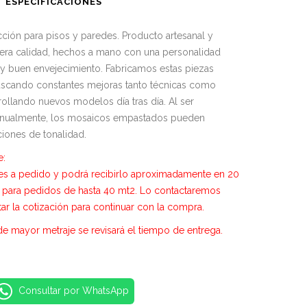
ESPECIFICACIONES
cción para pisos y paredes. Producto artesanal y
mera calidad, hechos a mano con una personalidad
y buen envejecimiento. Fabricamos estas piezas
scando constantes mejoras tanto técnicas como
rollando nuevos modelos día tras día. Al ser
nualmente, los mosaicos empastados pueden
ciones de tonalidad.
e:
es a pedido y podrá recibirlo aproximadamente en 20
o para pedidos de hasta 40 mt2. Lo contactaremos
tar la cotización para continuar con la compra.
de mayor metraje se revisará el tiempo de entrega.
Consultar por WhatsApp