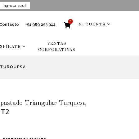
Ingresa aquí
0
Contacto
+51 989 253 912
MI CUENTA
VENTAS
NSPÍRATE
CORPORATIVAS
 TURQUESA
pastado Triangular Turquesa
MT2