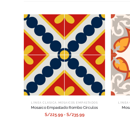
,
LÍNEA CLÁSICA
MOSAICOS EMPASTADOS
LÍNEA 
Mosaico Empastado Rombo Círculos
Mosa
S/225.99 - S/235.99