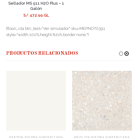
Sellador MS 511 H2O Plus – 1
Galón
S/ 472.99 GL
[floori_cta btn_text="Ver simulador" sku=MEPNOT0391
style="width:100%;height:82vh;border:none;"]
PRODUCTOS RELACIONADOS
,
,
DEKTON
PIEDRA SINTERIZADA
NEOLITH
PIEDRA SINTERIZADA