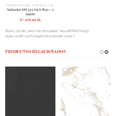
,
,
.TIENDA ONLINE.
LIMPIEZA Y MANTENIMIENTO
SELLADORES
Sellador MS 511 H2O Plus – 1
Galón
S/ 472.99 GL
[floori_cta btn_text="Ver simulador" sku=MEPNOT0429
style="width:100%;height:82vh;border:none;"]
PRODUCTOS RELACIONADOS