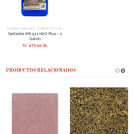
,
,
.TIENDA ONLINE.
LIMPIEZA Y MANTENIMIENTO
SELLADORES
Sellador MS 511 H2O Plus – 1
Galón
S/ 472.99 GL
PRODUCTOS RELACIONADOS