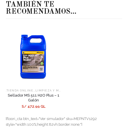
TAMBIÉN TE
RECOMENDAMOS…
,
,
.TIENDA ONLINE.
LIMPIEZA Y MANTENIMIENTO
SELLADORES
Sellador MS 511 H2O Plus – 1
Galón
S/ 472.99 GL
[floori_cta btn_text="Ver simulador" sku=MEPNTV1292
style="width:100%;height:82vh;border:none;"]