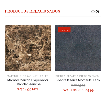
PRODUCTOS RELACIONADOS
-70%
,
,
MÁRMOL
PIEDRAS NATURALES
PIEDRA PIZARRA
PIEDRAS NATURALES
Mármol Marrón Emperador
Piedra Pizarra Montauk Black
Estándar Plancha
S/605.99
S/794.99 MT2
S/181.80 - S/605.99