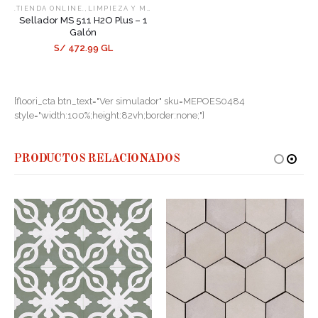
,
,
.TIENDA ONLINE.
LIMPIEZA Y MANTENIMIENTO
SELLADORES
Sellador MS 511 H2O Plus – 1
Galón
S/ 472.99 GL
[floori_cta btn_text="Ver simulador" sku=MEPOES0484
style="width:100%;height:82vh;border:none;"]
PRODUCTOS RELACIONADOS