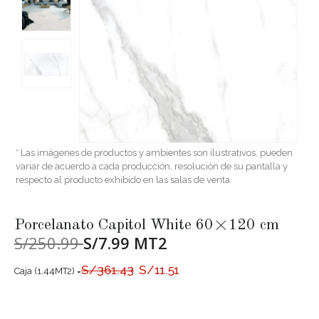
* Las imágenes de productos y ambientes son ilustrativos, pueden
variar de acuerdo a cada producción, resolución de su pantalla y
respecto al producto exhibido en las salas de venta.
Porcelanato Capitol White 60×120 cm
S/250.99
S/7.99 MT2
El
El
S/
361.43
S/
11.51
Caja (1.44MT2) =
precio
precio
original
actual
era:
es:
S/361.43.
S/11.51.