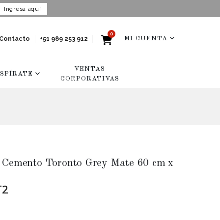
Ingresa aquí
0
Contacto
+51 989 253 912
MI CUENTA
VENTAS
NSPÍRATE
CORPORATIVAS
o Cemento Toronto Grey Mate 60 cm x
T2