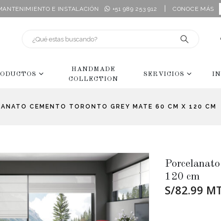
|
 MANTENIMIENTO E INSTALACIÓN
+51 989 253 912
CONOCE MÁS
HANDMADE
ODUCTOS
SERVICIOS
I
COLLECTION
ANATO CEMENTO TORONTO GREY MATE 60 CM X 120 CM
Porcelanat
120 cm
S/82.99 M