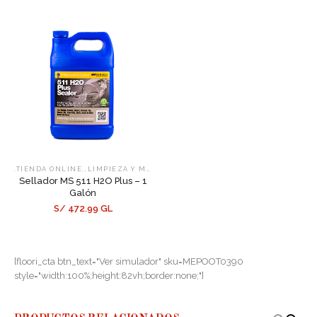
,
,
.TIENDA ONLINE.
LIMPIEZA Y MANTENIMIENTO
SELLADORES
Sellador MS 511 H2O Plus – 1
Galón
S/ 472.99 GL
[floori_cta btn_text="Ver simulador" sku=MEPOOT0390
style="width:100%;height:82vh;border:none;"]