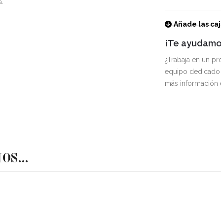
a.
Añade las ca
¡Te ayudamos
¿Trabaja en un p
equipo dedicado 
más información
MOS…