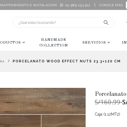
|
 MANTENIMIENTO E INSTALACIÓN
+51 989 253 912
CONOCE MÁS
HANDMADE
ODUCTOS
SERVICIOS
I
COLLECTION
PORCELANATO WOOD EFFECT NUTS 23.3×120 CM
ERA
Porcelanat
S/160.99
S
Caja (1.12MT2)