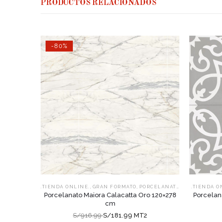
PRODUCTOS RELACIONADOS
-80%
,
,
,
.TIENDA ONLINE.
GRAN FORMATO
PORCELANATOS
TIPO MÁRMO
.TIENDA O
Porcelanato Maiora Calacatta Oro 120×278
Porcelan
cm
S/916.99
S/181.99 MT2