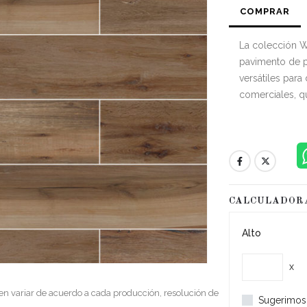
COMPRAR
La colección W
pavimento de p
versátiles para
comerciales, q
CALCULADOR
Alto
x
en variar de acuerdo a cada producción, resolución de
Sugerimos