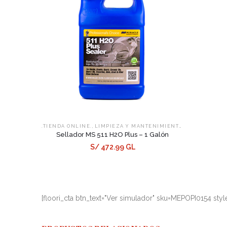
,
,
.TIENDA ONLINE.
LIMPIEZA Y MANTENIMIENTO
SELLADORES
Sellador MS 511 H2O Plus – 1 Galón
S/ 472.99 GL
[floori_cta btn_text="Ver simulador" sku=MEPOPI0154 styl