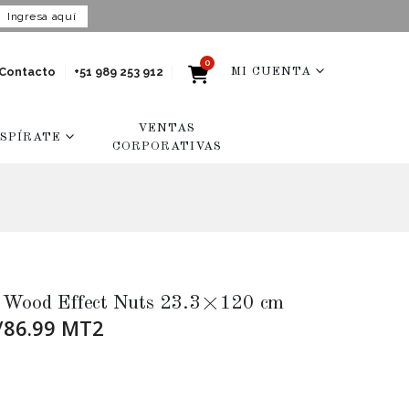
Ingresa aquí
0
Contacto
+51 989 253 912
MI CUENTA
VENTAS
NSPÍRATE
CORPORATIVAS
o Wood Effect Nuts 23.3×120 cm
/86.99 MT2