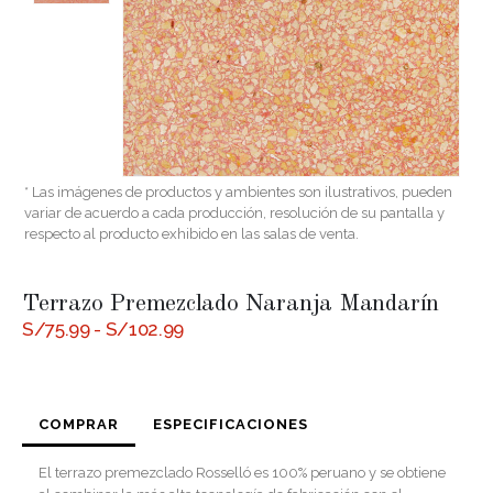
* Las imágenes de productos y ambientes son ilustrativos, pueden
variar de acuerdo a cada producción, resolución de su pantalla y
respecto al producto exhibido en las salas de venta.
Terrazo Premezclado Naranja Mandarín
Rango
S/
75.99
-
S/
102.99
de
precios:
desde
S/75.99
hasta
COMPRAR
ESPECIFICACIONES
S/102.99
El terrazo premezclado Rosselló es 100% peruano y se obtiene