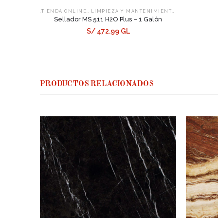
,
,
.TIENDA ONLINE.
LIMPIEZA Y MANTENIMIENTO
SELLADORES
Sellador MS 511 H2O Plus – 1 Galón
S/ 472.99 GL
PRODUCTOS RELACIONADOS