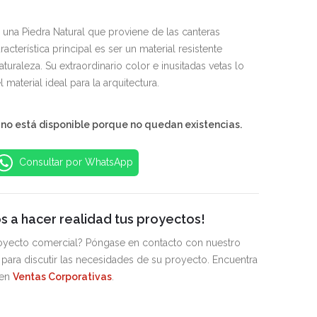
S/270.99
s una Piedra Natural que proviene de las canteras
acterística principal es ser un material resistente
aturaleza. Su extraordinario color e inusitadas vetas lo
 material ideal para la arquitectura.
 no está disponible porque no quedan existencias.
Consultar por WhatsApp
 a hacer realidad tus proyectos!
royecto comercial? Póngase en contacto con nuestro
para discutir las necesidades de su proyecto. Encuentra
 en
Ventas Corporativas
.