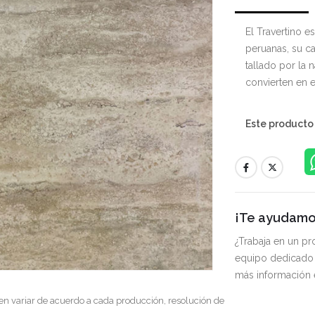
El Travertino e
peruanas, su car
tallado por la n
convierten en el
Este producto
¡Te ayudamos
¿Trabaja en un p
equipo dedicado 
más información
en variar de acuerdo a cada producción, resolución de