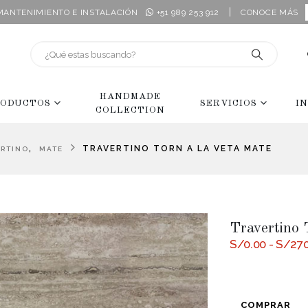
|
 MANTENIMIENTO E INSTALACIÓN
+51 989 253 912
CONOCE MÁS
HANDMADE
ODUCTOS
SERVICIOS
I
COLLECTION
,
TRAVERTINO TORN A LA VETA MATE
ERTINO
MATE
Travertino 
S/
0.00
-
S/
270
COMPRAR