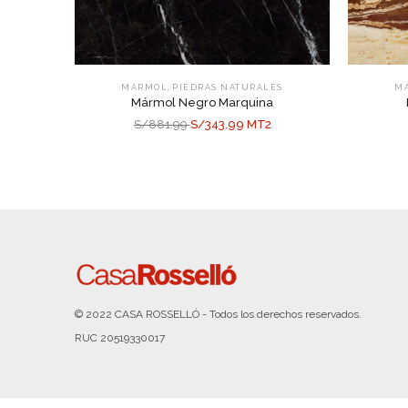
,
MÁRMOL
PIEDRAS NATURALES
M
Mármol Negro Marquina
S/881.99
S/343.99 MT2
© 2022 CASA ROSSELLÓ - Todos los derechos reservados.
RUC 20519330017