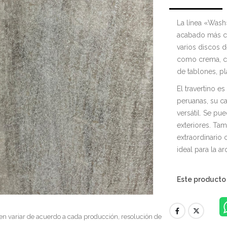
La línea «Wash»
acabado más cl
varios discos d
como crema, cr
de tablones, p
El travertino e
peruanas, su car
versátil. Se pu
exteriores. Ta
extraordinario 
ideal para la ar
Este producto
en variar de acuerdo a cada producción, resolución de