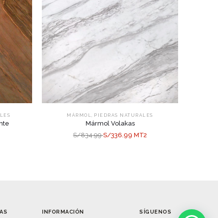
,
LES
MÁRMOL
PIEDRAS NATURALES
nte
Mármol Volakas
S/834.99
S/336.99 MT2
AS
INFORMACIÓN
SÍGUENOS