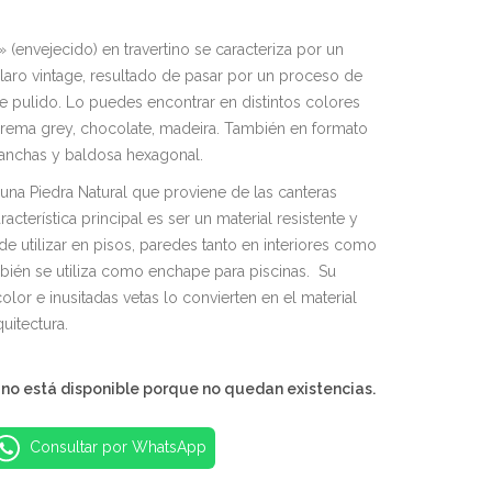
S/332.99
 (envejecido) en travertino se caracteriza por un
aro vintage, resultado de pasar por un proceso de
e pulido. Lo puedes encontrar en distintos colores
ema grey, chocolate, madeira. También en formato
lanchas y baldosa hexagonal.
s una Piedra Natural que proviene de las canteras
acterística principal es ser un material resistente y
ede utilizar en pisos, paredes tanto en interiores como
mbién se utiliza como enchape para piscinas. Su
color e inusitadas vetas lo convierten en el material
quitectura.
 no está disponible porque no quedan existencias.
Consultar por WhatsApp