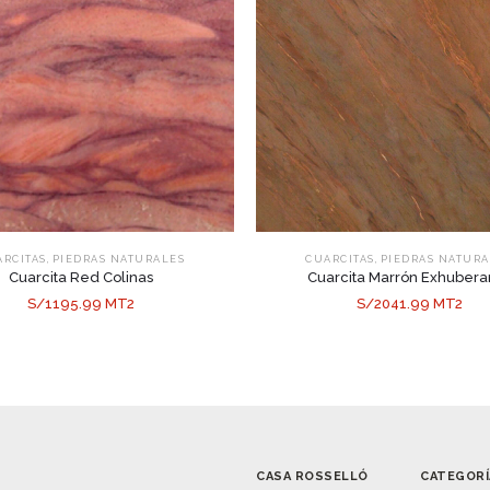
,
,
ARCITAS
PIEDRAS NATURALES
CUARCITAS
PIEDRAS NATURA
Cuarcita Red Colinas
Cuarcita Marrón Exhubera
S/1195.99 MT2
S/2041.99 MT2
CASA ROSSELLÓ
CATEGORÍ