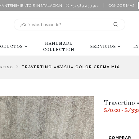
|
 MANTENIMIENTO E INSTALACIÓN
+51 989 253 912
CONOCE MÁS
HANDMADE
ODUCTOS
SERVICIOS
I
COLLECTION
TRAVERTINO «WASH» COLOR CREMA MIX
ERTINO
Travertino 
S/
0.00
-
S/
33
COMPRAR