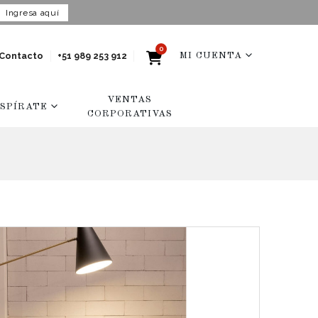
Ingresa aquí
0
Contacto
+51 989 253 912
MI CUENTA
VENTAS
NSPÍRATE
CORPORATIVAS