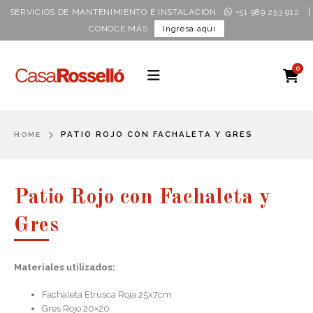
|
SERVICIOS DE MANTENIMIENTO E INSTALACIÓN
+51 989 253 912
CONOCE MÁS
Ingresa aquí
0
PATIO ROJO CON FACHALETA Y GRES
HOME
Patio Rojo con Fachaleta y
Gres
Materiales utilizados:
Fachaleta Etrusca Roja 25x7cm
Gres Rojo 20×20