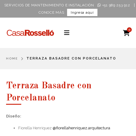
|
SERVICIOS DE MANTENIMIENTO E INSTALACIÓN
+51 989 253 912
CONOCE MÁS
Ingresa aquí
0
TERRAZA BASADRE CON PORCELANATO
HOME
Terraza Basadre con
Porcelanato
Diseño:
Fiorella Henriquez
@fiorellahenriquez.arquitectura