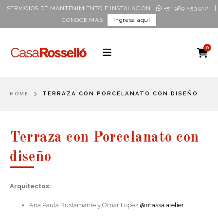
|
SERVICIOS DE MANTENIMIENTO E INSTALACIÓN
+51 989 253 912
CONOCE MÁS
Ingresa aquí
0
TERRAZA CON PORCELANATO CON DISEÑO
HOME
Terraza con Porcelanato con
diseño
Arquitectos:
Ana Paula Bustamante y Omar Lopez
@massa.atelier