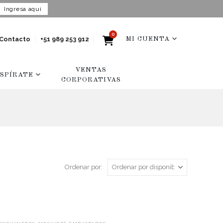
Ingresa aquí
0
Contacto
+51 989 253 912
MI CUENTA
VENTAS
NSPÍRATE
CORPORATIVAS
Ordenar por: