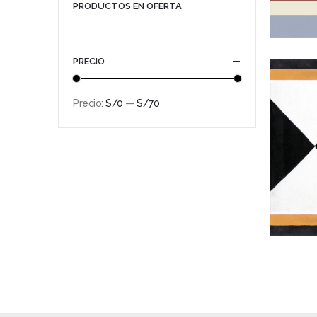
PRODUCTOS EN OFERTA
PRECIO
Precio:
S/0
—
S/70
Precio
Precio
mínimo
máximo