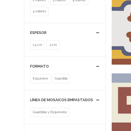
2 colores
3 colores
4 colores
5 colores
ESPESOR
1.5 cm
2 cm
FORMATO
Esquinero
Guardilla
LÍNEA DE MOSAICOS EMPASTADOS
Guardillas y Esquineros