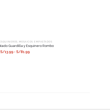
,
 ESQUINEROS
MOSAICOS EMPASTADOS
tado Guardilla y Esquinero Rombo
S/13.99 - S/81.99