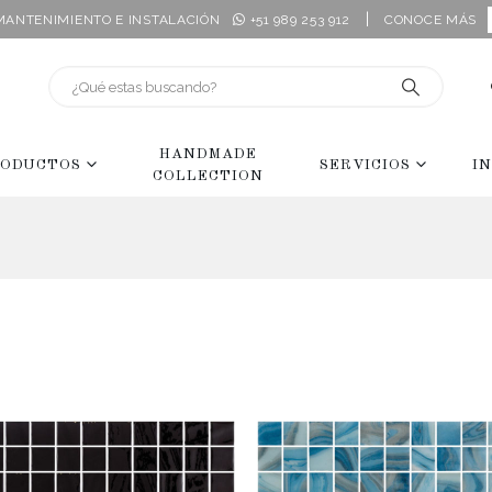
|
 MANTENIMIENTO E INSTALACIÓN
+51 989 253 912
CONOCE MÁS
HANDMADE
ODUCTOS
SERVICIOS
I
COLLECTION