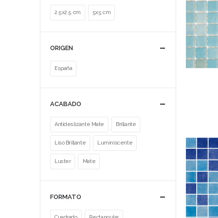
2.5x2.5 cm
5x5 cm
ORIGEN
España
ACABADO
Antideslizante Mate
Brillante
Liso Brillante
Luminiscente
Luster
Mate
FORMATO
Cuadrado
Rectangular