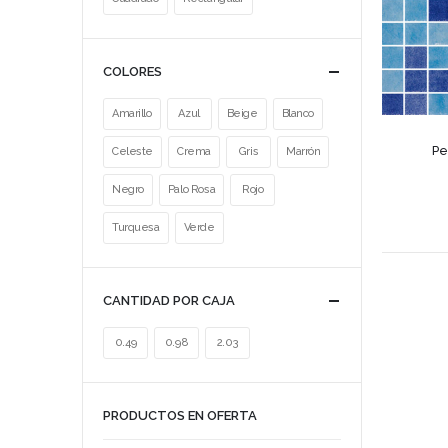
COLORES
Amarillo
Azul
Beige
Blanco
Pe
Celeste
Crema
Gris
Marrón
Negro
Palo Rosa
Rojo
Turquesa
Verde
CANTIDAD POR CAJA
0.49
0.98
2.03
PRODUCTOS EN OFERTA