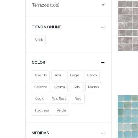
Terrazos
(102)
TIENDA ONLINE
Stock
COLOR
Amarillo
Azul
Beige
Blanco
Celeste
Crema
Gris
Marrón
Negro
Palo Rosa
Rojo
Turquesa
Verde
MEDIDAS