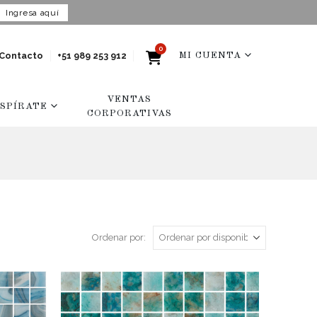
Ingresa aquí
0
Contacto
+51 989 253 912
MI CUENTA
VENTAS
NSPÍRATE
CORPORATIVAS
Ordenar por: