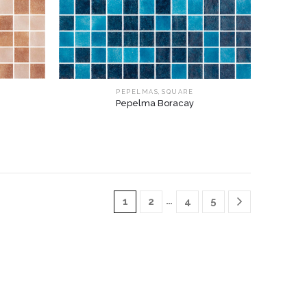
,
PEPELMAS
SQUARE
Pepelma Boracay
…
1
2
4
5