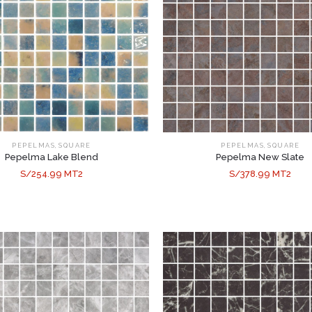
,
,
PEPELMAS
SQUARE
PEPELMAS
SQUARE
Pepelma Lake Blend
Pepelma New Slate
S/254.99 MT2
S/378.99 MT2