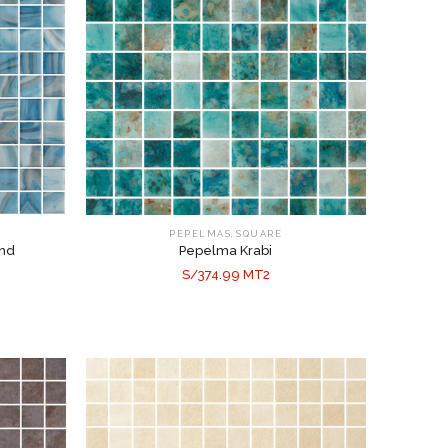
,
PEPELMAS
SQUARE
end
Pepelma Krabi
S/374.99 MT2