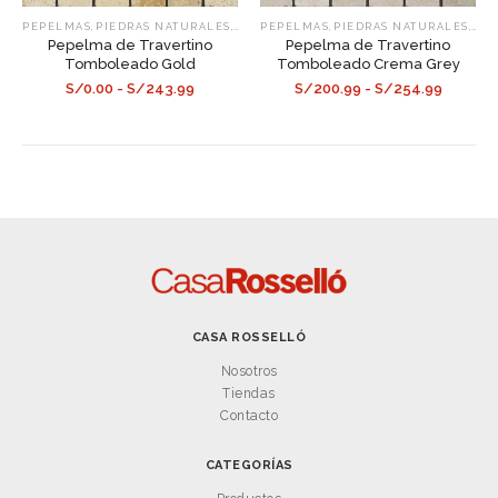
,
,
,
,
PEPELMAS
PIEDRAS NATURALES
TRAVERTINO
PEPELMAS
PIEDRAS NATURALES
TRA
Pepelma de Travertino
Pepelma de Travertino
Tomboleado Gold
Tomboleado Crema Grey
S/0.00 - S/243.99
S/200.99 - S/254.99
CASA ROSSELLÓ
Nosotros
Tiendas
Contacto
CATEGORÍAS