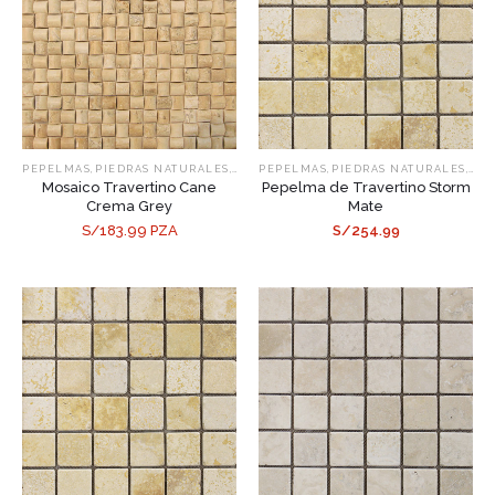
,
,
,
,
PEPELMAS
PIEDRAS NATURALES
TRAVERTINO
PEPELMAS
PIEDRAS NATURALES
TRA
Mosaico Travertino Cane
Pepelma de Travertino Storm
Crema Grey
Mate
S/183.99 PZA
S/254.99