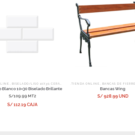
,
,
,
NLINE.
BISELADO/LISO 10X30
CERÁMICOS
.TIENDA ONLINE.
BANCAS DE FIERR
 Blanco 10×30 Biselado Brillante
Bancas Wing
S/109.99 MT2
S/ 928.99 UND
S/ 112.19 CAJA