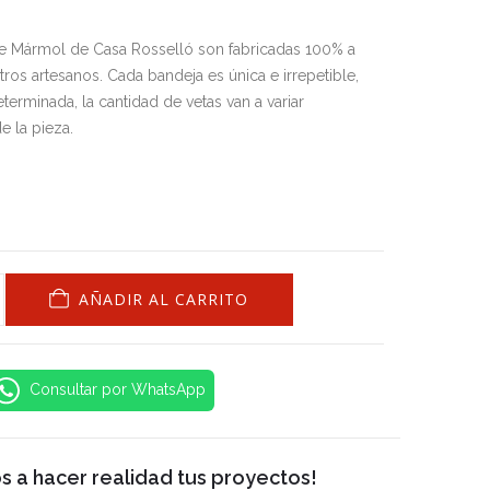
e Mármol de Casa Rosselló son fabricadas 100% a
os artesanos. Cada bandeja es única e irrepetible,
terminada, la cantidad de vetas van a variar
 la pieza.
AÑADIR AL CARRITO
Consultar por WhatsApp
 a hacer realidad tus proyectos!