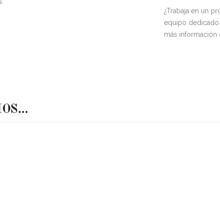
a.
¿Trabaja en un p
equipo dedicado 
más información
MOS…