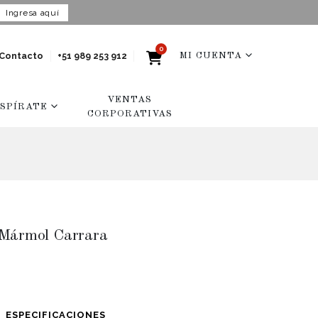
Ingresa aquí
0
Contacto
+51 989 253 912
MI CUENTA
VENTAS
NSPÍRATE
CORPORATIVAS
 Mármol Carrara
ESPECIFICACIONES