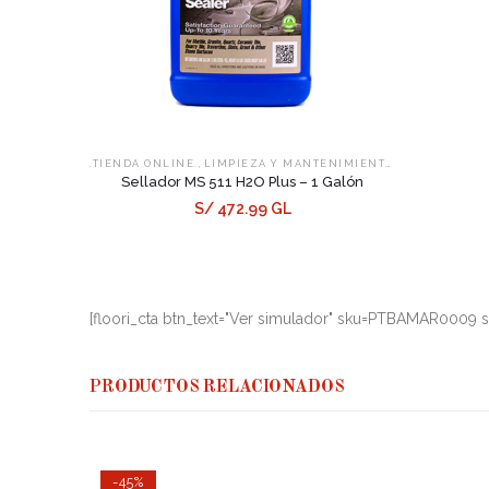
,
,
.TIENDA ONLINE.
LIMPIEZA Y MANTENIMIENTO
SELLADORES
Sellador MS 511 H2O Plus – 1 Galón
S/ 472.99 GL
[floori_cta btn_text="Ver simulador" sku=PTBAMAR0009 st
PRODUCTOS RELACIONADOS
-45%