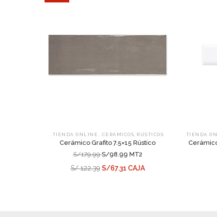
,
,
.TIENDA ONLINE.
CERÁMICOS
RÚSTICOS
.TIENDA O
Cerámico Grafito 7.5×15 Rústico
Cerámico
S/179.99
S/98.99 MT2
S/ 122.39
S/67.31 CAJA