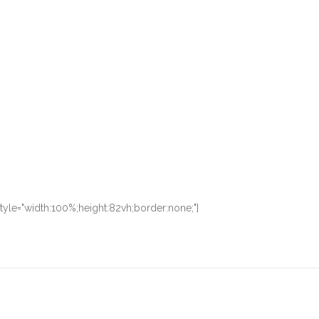
yle="width:100%;height:82vh;border:none;"]