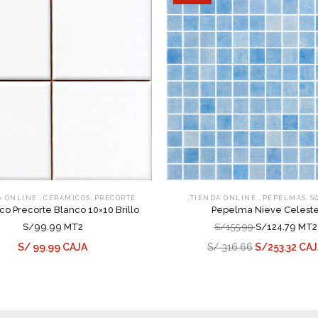
,
,
,
,
A ONLINE.
CERÁMICOS
PRECORTE
.TIENDA ONLINE.
PEPELMAS
S
o Precorte Blanco 10×10 Brillo
Pepelma Nieve Celest
S/99.99 MT2
S/155.99
S/124.79 MT2
S/ 99.99 CAJA
S/ 316.66
S/253.32 CA