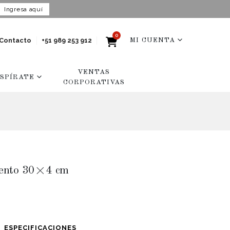
Ingresa aquí
0
Contacto
+51 989 253 912
MI CUENTA
VENTAS
NSPÍRATE
CORPORATIVAS
ento 30×4 cm
ESPECIFICACIONES