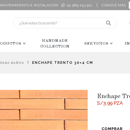
|
 MANTENIMIENTO E INSTALACIÓN
+51 989 253 912
CONOCE MÁS
HANDMADE
ODUCTOS
SERVICIOS
I
COLLECTION
ENCHAPE TRENTO 30×4 CM
 PARA BAÑOS
Enchape Tr
S/
3.99
PZA
COMPRAR