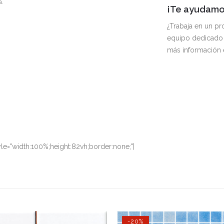
a.
¡Te ayudamos
¿Trabaja en un p
equipo dedicado 
más información
le="width:100%;height:82vh;border:none;"]
-20%