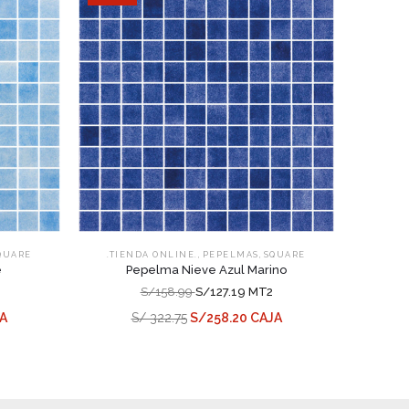
,
,
QUARE
.TIENDA ONLINE.
PEPELMAS
SQUARE
e
Pepelma Nieve Azul Marino
S/158.99
S/127.19 MT2
JA
S/ 322.75
S/258.20 CAJA