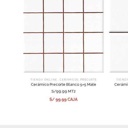
,
,
.TIENDA ONLINE.
CERÁMICOS
PRECORTE
.TIEND
Cerámico Precorte Blanco 5×5 Mate
Cerámic
S/99.99 MT2
S/ 99.99 CAJA