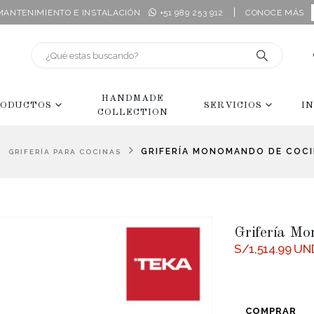
|
 MANTENIMIENTO E INSTALACIÓN
+51 989 253 912
CONOCE MÁS
HANDMADE
ODUCTOS
SERVICIOS
I
COLLECTION
,
GRIFERÍA MONOMANDO DE COCI
GRIFERÍA PARA COCINAS
Grifería M
S/
1,514.99
UN
COMPRAR