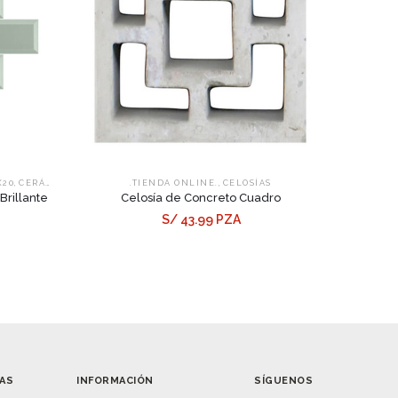
,
,
X20
CERÁMICOS
.TIENDA ONLINE.
CELOSÍAS
rillante
Celosía de Concreto Cuadro
S/ 43.99 PZA
AS
INFORMACIÓN
SÍGUENOS