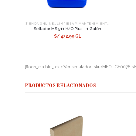
,
,
.TIENDA ONLINE.
LIMPIEZA Y MANTENIMIENTO
SELLADORES
Sellador MS 511 H2O Plus – 1 Galón
S/ 472.99 GL
[floori_cta btn_text="Ver simulador" sku=MEOTGF0078 sty
PRODUCTOS RELACIONADOS