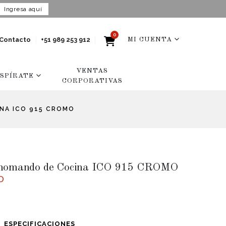
Ingresa aquí
0
Contacto
+51 989 253 912
MI CUENTA
VENTAS
NSPÍRATE
CORPORATIVAS
NA ICO 915 CROMO
onomando de Cocina ICO 915 CROMO
D
ESPECIFICACIONES