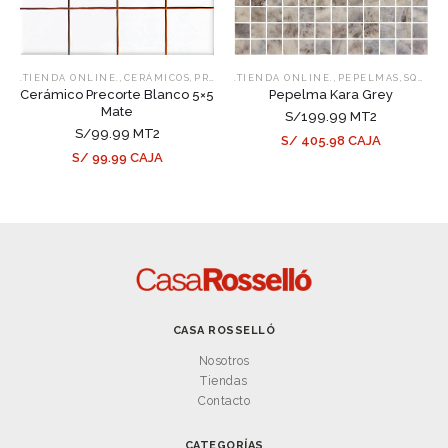
,
,
,
,
.TIENDA ONLINE.
CERÁMICOS
PRECORTE
.TIENDA ONLINE.
PEPELMAS
SQUARE
Cerámico Precorte Blanco 5×5
Pepelma Kara Grey
Mate
S/199.99 MT2
S/99.99 MT2
S/ 405.98 CAJA
S/ 99.99 CAJA
CASA ROSSELLÓ
Nosotros
Tiendas
Contacto
CATEGORÍAS