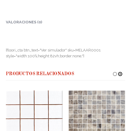
VALORACIONES (0)
[floori_cta btn_text="Ver simulador" sku=MELAAR0001
style="width:100%;height:82vh;border:none;"]
PRODUCTOS RELACIONADOS