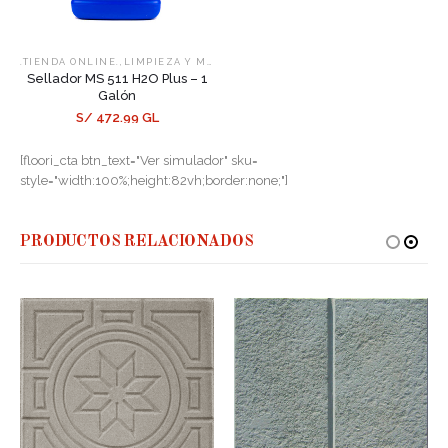
,
,
.TIENDA ONLINE.
LIMPIEZA Y MANTENIMIENTO
SELLADORES
Sellador MS 511 H2O Plus – 1
Galón
S/ 472.99 GL
[floori_cta btn_text="Ver simulador" sku=
style="width:100%;height:82vh;border:none;"]
PRODUCTOS RELACIONADOS